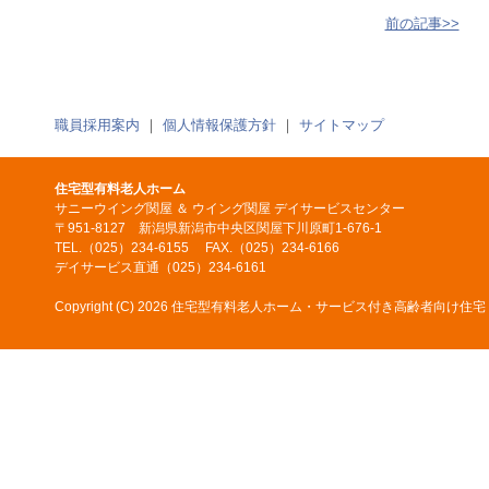
前の記事>>
職員採用案内
｜
個人情報保護方針
｜
サイトマップ
住宅型有料老人ホーム
サニーウイング関屋 ＆ ウイング関屋 デイサービスセンター
〒951-8127 新潟県新潟市中央区関屋下川原町1-676-1
TEL.（025）234-6155 FAX.（025）234-6166
デイサービス直通（025）234-6161
Copyright (C)
2026 住宅型有料老人ホーム・サービス付き高齢者向け住宅 サニーウイ