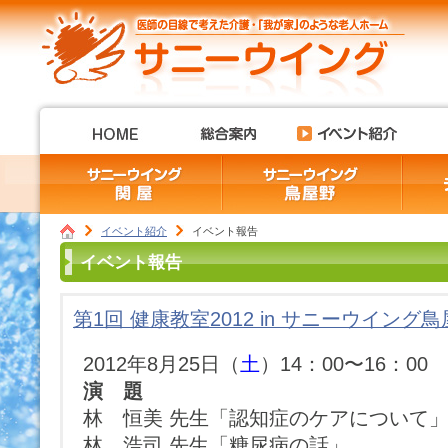
イベント紹介
イベント報告
イベント報告
第1回 健康教室2012 in サニーウイング
2012年8月25日（
土
）14：00〜16：00
演 題
林 恒美 先生「認知症のケアについて
林 浩司 先生「糖尿病の話」