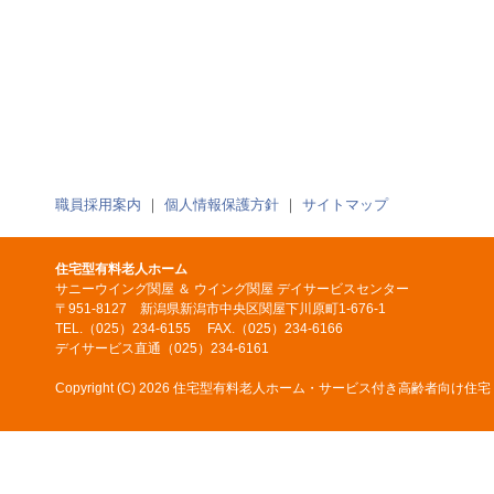
職員採用案内
｜
個人情報保護方針
｜
サイトマップ
住宅型有料老人ホーム
サニーウイング関屋 ＆ ウイング関屋 デイサービスセンター
〒951-8127 新潟県新潟市中央区関屋下川原町1-676-1
TEL.（025）234-6155 FAX.（025）234-6166
デイサービス直通（025）234-6161
Copyright (C)
2026 住宅型有料老人ホーム・サービス付き高齢者向け住宅 サニーウイ