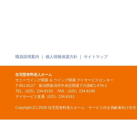
職員採用案内
｜
個人情報保護方針
｜
サイトマップ
住宅型有料老人ホーム
サニーウイング関屋 ＆ ウイング関屋 デイサービスセンター
〒951-8127 新潟県新潟市中央区関屋下川原町1-676-1
TEL.（025）234-6155 FAX.（025）234-6166
デイサービス直通（025）234-6161
Copyright (C)
2026 住宅型有料老人ホーム・サービス付き高齢者向け住宅 サニーウイ