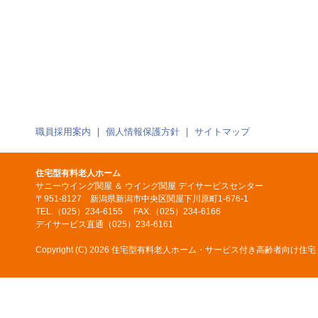
職員採用案内
｜
個人情報保護方針
｜
サイトマップ
住宅型有料老人ホーム
サニーウイング関屋 ＆ ウイング関屋 デイサービスセンター
〒951-8127 新潟県新潟市中央区関屋下川原町1-676-1
TEL.（025）234-6155 FAX.（025）234-6166
デイサービス直通（025）234-6161
Copyright (C)
2026 住宅型有料老人ホーム・サービス付き高齢者向け住宅 サニーウイ